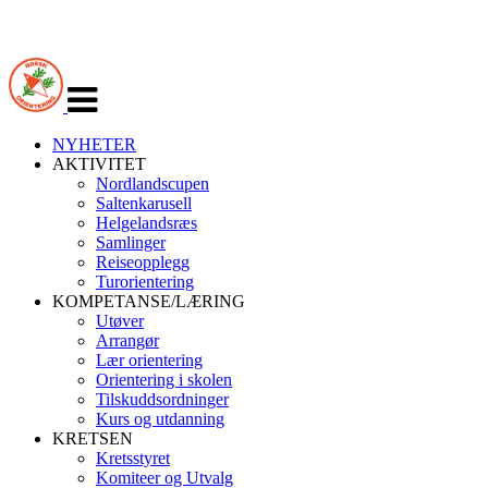
Veksle
navigasjon
NYHETER
AKTIVITET
Nordlandscupen
Saltenkarusell
Helgelandsræs
Samlinger
Reiseopplegg
Turorientering
KOMPETANSE/LÆRING
Utøver
Arrangør
Lær orientering
Orientering i skolen
Tilskuddsordninger
Kurs og utdanning
KRETSEN
Kretsstyret
Komiteer og Utvalg