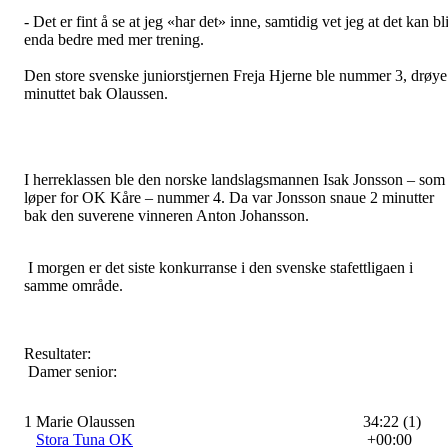
- Det er fint å se at jeg «har det» inne, samtidig vet jeg at det kan bl
enda bedre med mer trening.
Den store svenske juniorstjernen Freja Hjerne ble nummer 3, drøye
minuttet bak Olaussen.
I herreklassen ble den norske landslagsmannen Isak Jonsson – som
løper for OK Kåre – nummer 4. Da var Jonsson snaue 2 minutter
bak den suverene vinneren Anton Johansson.
I morgen er det siste konkurranse i den svenske stafettligaen i
samme område.
Resultater:
Damer senior:
1
Marie Olaussen
34:22 (1)
Stora Tuna OK
+00:00