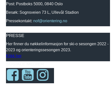
Post: Postboks 5000, 0840 Oslo
Besøk: Sognsveien 73 L, Ullevål Stadion
Pressekontakt:
nof@orientering.no
PRESSE
Her finner du nøkkelinformasjon for ski-o sesongen 2022 -
2023 og orienteringssesongen 2023.
Klikk her
SOSIALE MEDIER