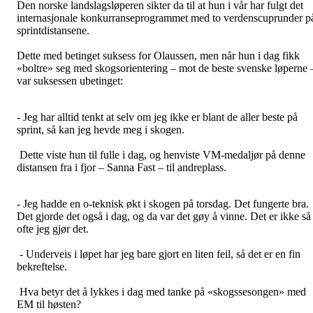
Den norske landslagsløperen sikter da til at hun i vår har fulgt det
internasjonale konkurranseprogrammet med to verdenscuprunder p
sprintdistansene.
Dette med betinget suksess for Olaussen, men når hun i dag fikk
«boltre» seg med skogsorientering – mot de beste svenske løperne 
var suksessen ubetinget:
- Jeg har alltid tenkt at selv om jeg ikke er blant de aller beste på
sprint, så kan jeg hevde meg i skogen.
Dette viste hun til fulle i dag, og henviste VM-medaljør på denne
distansen fra i fjor – Sanna Fast – til andreplass.
- Jeg hadde en o-teknisk økt i skogen på torsdag. Det fungerte bra.
Det gjorde det også i dag, og da var det gøy å vinne. Det er ikke så
ofte jeg gjør det.
- Underveis i løpet har jeg bare gjort en liten feil, så det er en fin
bekreftelse.
Hva betyr det å lykkes i dag med tanke på «skogssesongen» med
EM til høsten?