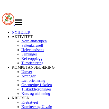
Veksle
navigasjon
NYHETER
AKTIVITET
Nordlandscupen
Saltenkarusell
Helgelandsræs
Samlinger
Reiseopplegg
Turorientering
KOMPETANSE/LÆRING
Utøver
Arrangør
Lær orientering
Orientering i skolen
Tilskuddsordninger
Kurs og utdanning
KRETSEN
Kretsstyret
Komiteer og Utvalg