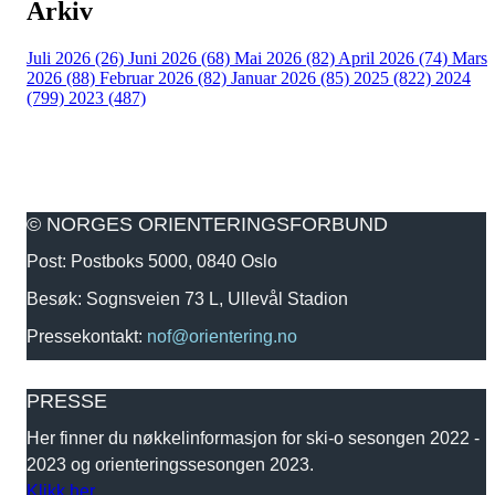
Arkiv
Juli 2026 (26)
Juni 2026 (68)
Mai 2026 (82)
April 2026 (74)
Mars
2026 (88)
Februar 2026 (82)
Januar 2026 (85)
2025 (822)
2024
(799)
2023 (487)
© NORGES ORIENTERINGSFORBUND
Post: Postboks 5000, 0840 Oslo
Besøk: Sognsveien 73 L, Ullevål Stadion
Pressekontakt:
nof@orientering.no
PRESSE
Her finner du nøkkelinformasjon for ski-o sesongen 2022 -
2023 og orienteringssesongen 2023.
Klikk her