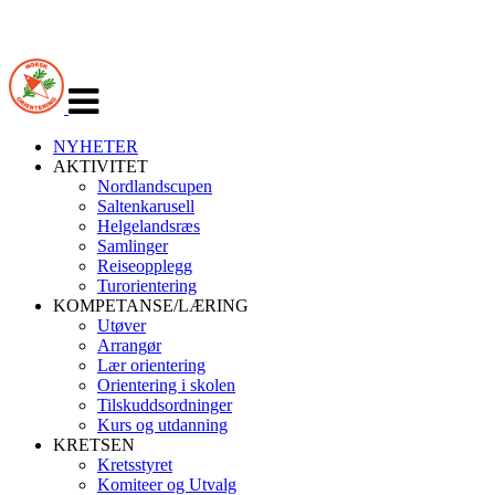
Veksle
navigasjon
NYHETER
AKTIVITET
Nordlandscupen
Saltenkarusell
Helgelandsræs
Samlinger
Reiseopplegg
Turorientering
KOMPETANSE/LÆRING
Utøver
Arrangør
Lær orientering
Orientering i skolen
Tilskuddsordninger
Kurs og utdanning
KRETSEN
Kretsstyret
Komiteer og Utvalg