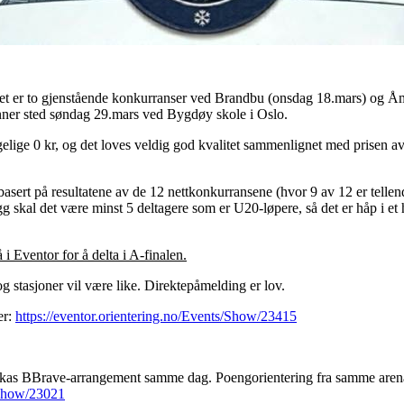
et er to gjenstående konkurranser ved Brandbu (onsdag 18.mars) og Åm
inner sted søndag 29.mars ved Bygdøy skole i Oslo.
gelige 0 kr, og det loves veldig god kvalitet sammenlignet med prisen 
e basert på resultatene av de 12 nettkonkurransene (hvor 9 av 12 er tell
llegg skal det være minst 5 deltagere som er U20-løpere, så det er håp i 
i Eventor for å delta i A-finalen.
g stasjoner vil være like. Direktepåmelding er lov.
er:
https://eventor.orientering.no/Events/Show/23415
markas BBrave-arrangement samme dag. Poengorientering fra samme aren
s/Show/23021