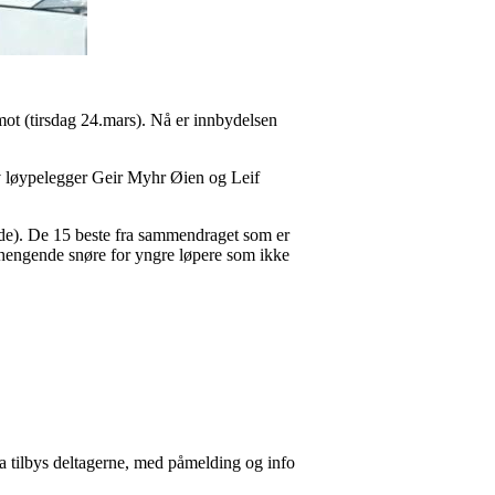
ot (tirsdag 24.mars). Nå er innbydelsen
av løypelegger Geir Myhr Øien og Leif
ende). De 15 beste fra sammendraget som er
et hengende snøre for yngre løpere som ikke
a tilbys deltagerne, med påmelding og info