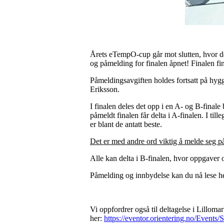
Årets eTempO-cup går mot slutten, hvor d
og påmelding for finalen åpnet! Finalen f
Påmeldingsavgiften holdes fortsatt på hyg
Eriksson.
I finalen deles det opp i en A- og B-final
påmeldt finalen får delta i A-finalen. I ti
er blant de antatt beste.
Det er med andre ord viktig å melde seg på 
Alle kan delta i B-finalen, hvor oppgaver o
Påmelding og innbydelse kan du nå lese h
Vi oppfordrer også til deltagelse i Lillo
her:
https://eventor.orientering.no/Event