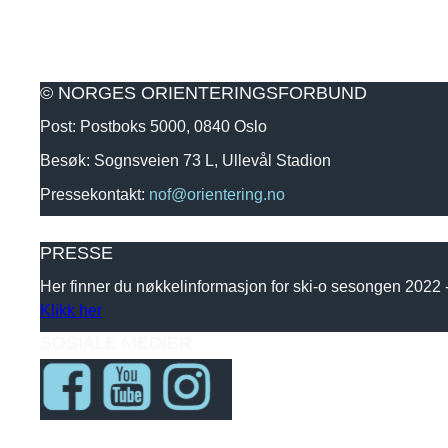
© NORGES ORIENTERINGSFORBUND
Post: Postboks 5000, 0840 Oslo
Besøk: Sognsveien 73 L, Ullevål Stadion
Pressekontakt:
nof@orientering.no
PRESSE
Her finner du nøkkelinformasjon for ski-o sesongen 2022
Klikk her
SOSIALE MEDIER