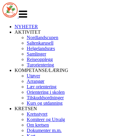
Veksle
navigasjon
NYHETER
AKTIVITET
Nordlandscupen
Saltenkarusell
Helgelandsræs
Samlinger
Reiseopplegg
Turorientering
KOMPETANSE/LÆRING
Utøver
Arrangør
Lær orientering
Orientering i skolen
Tilskuddsordninger
Kurs og utdanning
KRETSEN
Kretsstyret
Komiteer og Utvalg
Om kretsen
Dokumenter m.m.
Kart