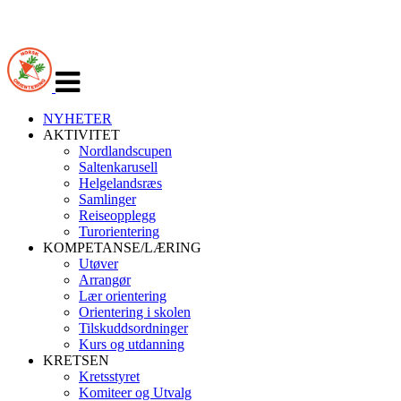
Veksle
navigasjon
NYHETER
AKTIVITET
Nordlandscupen
Saltenkarusell
Helgelandsræs
Samlinger
Reiseopplegg
Turorientering
KOMPETANSE/LÆRING
Utøver
Arrangør
Lær orientering
Orientering i skolen
Tilskuddsordninger
Kurs og utdanning
KRETSEN
Kretsstyret
Komiteer og Utvalg