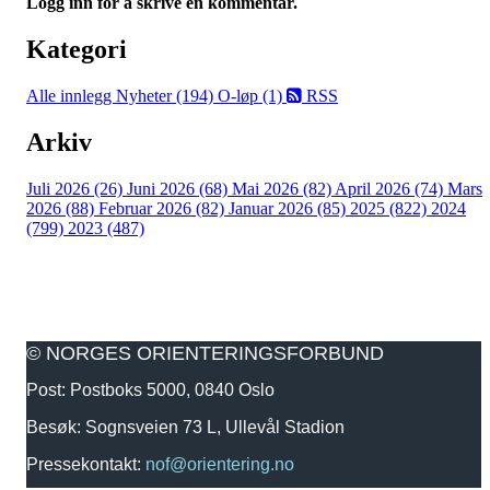
Logg inn for å skrive en kommentar.
Kategori
Alle innlegg
Nyheter (194)
O-løp (1)
RSS
Arkiv
Juli 2026 (26)
Juni 2026 (68)
Mai 2026 (82)
April 2026 (74)
Mars
2026 (88)
Februar 2026 (82)
Januar 2026 (85)
2025 (822)
2024
(799)
2023 (487)
© NORGES ORIENTERINGSFORBUND
Post: Postboks 5000, 0840 Oslo
Besøk: Sognsveien 73 L, Ullevål Stadion
Pressekontakt:
nof@orientering.no