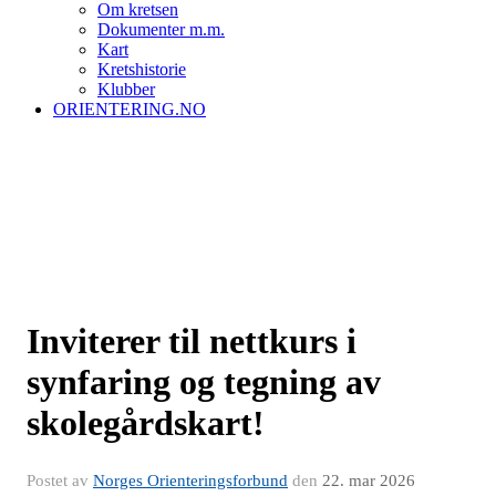
Om kretsen
Dokumenter m.m.
Kart
Kretshistorie
Klubber
ORIENTERING.NO
Inviterer til nettkurs i
synfaring og tegning av
skolegårdskart!
Postet av
Norges Orienteringsforbund
den
22. mar 2026