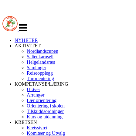
Veksle
navigasjon
NYHETER
AKTIVITET
Nordlandscupen
Saltenkarusell
Helgelandsræs
Samlinger
Reiseopplegg
Turorientering
KOMPETANSE/LÆRING
Utøver
Arrangør
Lær orientering
Orientering i skolen
Tilskuddsordninger
Kurs og utdanning
KRETSEN
Kretsstyret
Komiteer og Utvalg