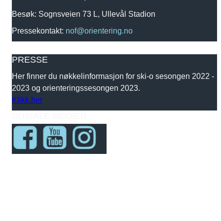
Besøk: Sognsveien 73 L, Ullevål Stadion
Pressekontakt:
nof@orientering.no
PRESSE
Her finner du nøkkelinformasjon for ski-o sesongen 2022 -
2023 og orienteringssesongen 2023.
Klikk her
SOSIALE MEDIER