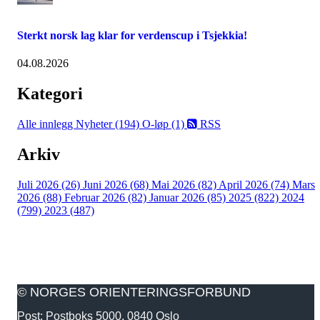
Sterkt norsk lag klar for verdenscup i Tsjekkia!
04.08.2026
Kategori
Alle innlegg
Nyheter (194)
O-løp (1)
RSS
Arkiv
Juli 2026 (26)
Juni 2026 (68)
Mai 2026 (82)
April 2026 (74)
Mars
2026 (88)
Februar 2026 (82)
Januar 2026 (85)
2025 (822)
2024
(799)
2023 (487)
© NORGES ORIENTERINGSFORBUND
Post: Postboks 5000, 0840 Oslo