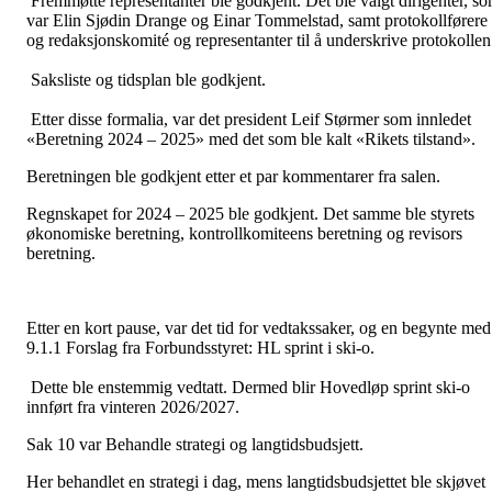
Fremmøtte representanter ble godkjent. Det ble valgt dirigenter, s
var Elin Sjødin Drange og Einar Tommelstad, samt protokollførere
og redaksjonskomité og representanter til å underskrive protokollen
Saksliste og tidsplan ble godkjent.
Etter disse formalia, var det president Leif Størmer som innledet
«Beretning 2024 – 2025» med det som ble kalt «Rikets tilstand».
Beretningen ble godkjent etter et par kommentarer fra salen.
Regnskapet for 2024 – 2025 ble godkjent. Det samme ble styrets
økonomiske beretning, kontrollkomiteens beretning og revisors
beretning.
Etter en kort pause, var det tid for vedtakssaker, og en begynte med
9.1.1 Forslag fra Forbundsstyret: HL sprint i ski-o.
Dette ble enstemmig vedtatt. Dermed blir Hovedløp sprint ski-o
innført fra vinteren 2026/2027.
Sak 10 var Behandle strategi og langtidsbudsjett.
Her behandlet en strategi i dag, mens langtidsbudsjettet ble skjøvet