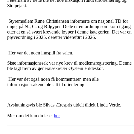
I etterkant av dette ble det noe diskusjon rundt turorientering og
Stolpejakt.
Styremedlem Rune Christiansen informerte om nasjonal TD for
unge, på N-, C- og B-løyper. Dette er en ordning som kom i gang
etter at en så svært krevende løyper i denne kategorien. Det var en
prøveordning i 2025, deretter videreført i 2026.
Her var det noen innspill fra salen.
Siste informasjonssak var nye krev til medlemsregistrering. Denne
ble lagt frem av generalsekretær Øystein Hildeskor.
Her var det også noen få kommentarer, men alle
informasjonssakene ble tatt til orientering.
Avslutningsvis ble Silvas Ærespris utdelt tildelt Linda Verde.
Mer om det kan du lese:
her