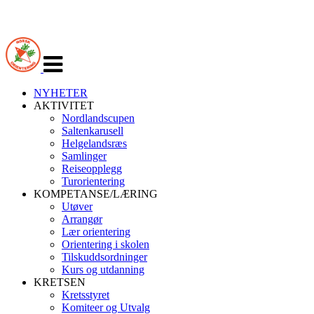
Veksle
navigasjon
NYHETER
AKTIVITET
Nordlandscupen
Saltenkarusell
Helgelandsræs
Samlinger
Reiseopplegg
Turorientering
KOMPETANSE/LÆRING
Utøver
Arrangør
Lær orientering
Orientering i skolen
Tilskuddsordninger
Kurs og utdanning
KRETSEN
Kretsstyret
Komiteer og Utvalg