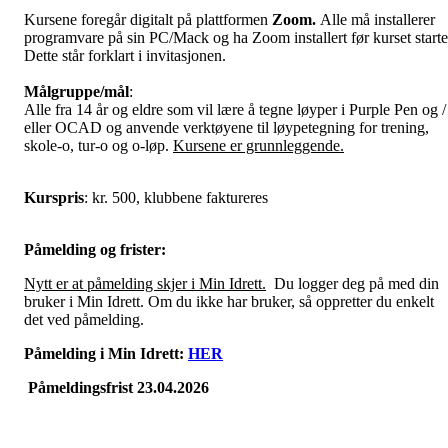
Kursene foregår digitalt på plattformen
Zoom.
Alle må installerer
programvare på sin PC/Mack og ha Zoom installert før kurset starte
Dette står forklart i invitasjonen.
Målgruppe/mål
:
Alle fra 14 år og eldre som vil lære å tegne løyper i Purple Pen og /
eller OCAD og anvende verktøyene til løypetegning for trening,
skole-o, tur-o og o-løp.
Kursene er grunnleggende.
Kurspris
: kr. 500, klubbene faktureres
Påmelding og frister:
Nytt er at påmelding skjer i Min Idrett.
Du logger deg på med din
bruker i Min Idrett. Om du ikke har bruker, så oppretter du enkelt
det ved påmelding.
Påmelding i Min Idrett:
HER
Påmeldingsfrist 23.04.2026