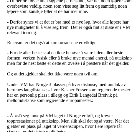
- Under de første uttaksløpene på Fetsund, var det noen løpere som
overbeviste veldig, noen som viste seg litt frem og samtidig noen
løpere som kanskje føler at de har mer inne.
- Derfor synes vi at det er bra med to nye løp, hvor alle løpere har
nye muligheter til å vise seg frem. Det er også fint at disse er i VM-
relevant terreng.
Relevant er det også at konkurransene er viktige:
- For de aller beste skal en ikke behøve å være i den aller beste
formen, verken fysisk eller å bruke mye mental energi, på uttaksløp
men for de nest beste er dette en øvelse i å prestere når det gjelder.
Og at det gjelder skal det ikke være noen tvil om.
Under VM har Norge 3 plasser på hver distanse, med unntak av
herrenes langdistanse – hvor Kasper Fosser som regjerende mester
har en personlig plass i tillegg og Eirik Langedal Breivik på
mellomdistanse som regjerende europamester.:
- Å «slå seg inn» på VM laget til Norge er tøft, og krever
topprestasjoner på uttaksløp. Men slik skal det også være. Når det
gjelder en plass på laget til verdenscupen, hvor flere løpere får
sjansen, er det større muligheter.