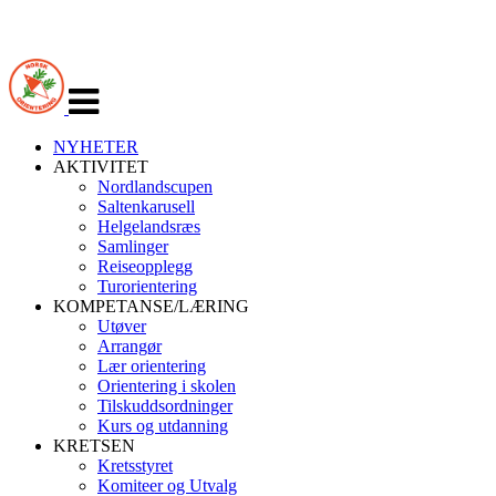
Veksle
navigasjon
NYHETER
AKTIVITET
Nordlandscupen
Saltenkarusell
Helgelandsræs
Samlinger
Reiseopplegg
Turorientering
KOMPETANSE/LÆRING
Utøver
Arrangør
Lær orientering
Orientering i skolen
Tilskuddsordninger
Kurs og utdanning
KRETSEN
Kretsstyret
Komiteer og Utvalg