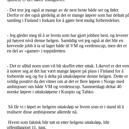
- Det tror jeg også at mange av de nest beste både ser og føler.
Derfor er det også gledelig at det er mange løpere som har deltatt p
samling i Finland i forkant for å gjøre best mulig forberedelser.
- Jeg gleder meg til å se hvem som har gjort jobben best, og leverer
på høyest nivå denne helgen. Samtidig vet jeg også at det blir en
krevende jobb å ta ut laget både til VM og verdenscup, men det er
en del av «gamet» i toppidretten.
- Det er alltid noen som vil bli skuffet etter uttak. Likevel er det ver
å notere seg at det har vært mange løpere på plass i Finland for å
forberede seg og for å delta på uttaksløpene denne helgen. Dette er
veldig positivt da det vitner om at det er flere løpere i Norge med
ambisjoner om både VM og verdenscup. Sammenlagt deltar 40
norske løpere i uttaksløpene i Kuopio og Tahko.
Så får vi i løpet av helgens uttaksløp se hvem som er i stand til å
realisere disse ambisjonene allerede nå.
Hvem som faktisk blir tatt ut etter helgens uttaksløp, blir
offentliggjort 11. juni.