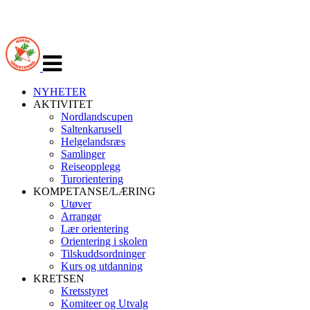
Veksle
navigasjon
NYHETER
AKTIVITET
Nordlandscupen
Saltenkarusell
Helgelandsræs
Samlinger
Reiseopplegg
Turorientering
KOMPETANSE/LÆRING
Utøver
Arrangør
Lær orientering
Orientering i skolen
Tilskuddsordninger
Kurs og utdanning
KRETSEN
Kretsstyret
Komiteer og Utvalg