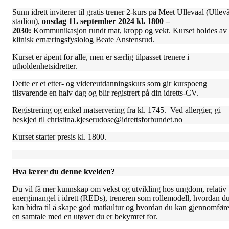
Sunn idrett inviterer til gratis trener 2-kurs på Meet Ullevaal (Ullev
stadion),
onsdag 11. september 2024 kl. 1800 –
2030:
Kommunikasjon rundt mat, kropp og vekt. Kurset holdes av
klinisk ernæringsfysiolog Beate Anstensrud.
Kurset er åpent for alle, men er særlig tilpasset trenere i
utholdenhetsidretter.
Dette er et etter- og videreutdanningskurs som gir kurspoeng
tilsvarende en halv dag og blir registrert på din idretts-CV.
Registrering og enkel matservering fra kl. 1745. Ved allergier, gi
beskjed til christina.kjeserudose@idrettsforbundet.no
Kurset starter presis kl. 1800.
Hva lærer du denne kvelden?
Du vil få mer kunnskap om vekst og utvikling hos ungdom, relativ
energimangel i idrett (REDs), treneren som rollemodell, hvordan d
kan bidra til å skape god matkultur og hvordan du kan gjennomfør
en samtale med en utøver du er bekymret for.