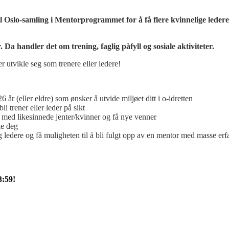
l Oslo-samling i Mentorprogrammet for å få flere kvinnelige ledere
 Da handler det om trening, faglig påfyll og sosiale aktiviteter.
er utvikle seg som trenere eller ledere!
 (eller eldre) som ønsker å utvide miljøet ditt i o-idretten
 trener eller leder på sikt
ed likesinnede jenter/kvinner og få nye venner
le deg
edere og få muligheten til å bli fulgt opp av en mentor med masse erf
3:59!