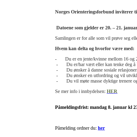
Norges Orienteringsforbund inviterer ti
Datoene som gjelder er 20. – 21. januar.
Samlingen er for alle som vil prøve seg ell
Hvem kan delta og hvorfor være med:
- Du er en jente/kvinne mellom 16 og 26 år
- Du er/har vært eller kan tenke deg å bli
- Du ønsker å danne sosiale relasjoner m
- Du ønsker en utfordring og vil utvik
- Du vil møte masse dyktige trenere og l
Se mer info i innbydelsen:
H
ER
Påmeldingsfrist: mandag 8. januar kl 2
Påmelding ordner du:
her