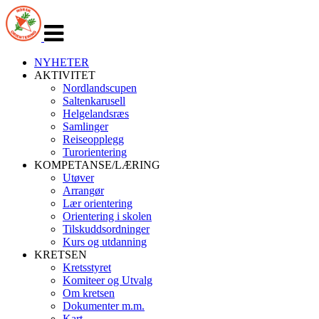
Veksle
navigasjon
NYHETER
AKTIVITET
Nordlandscupen
Saltenkarusell
Helgelandsræs
Samlinger
Reiseopplegg
Turorientering
KOMPETANSE/LÆRING
Utøver
Arrangør
Lær orientering
Orientering i skolen
Tilskuddsordninger
Kurs og utdanning
KRETSEN
Kretsstyret
Komiteer og Utvalg
Om kretsen
Dokumenter m.m.
Kart