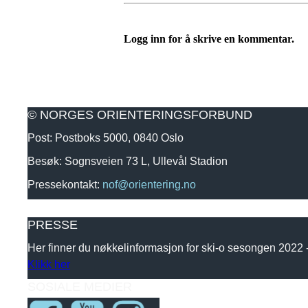
Logg inn for å skrive en kommentar.
© NORGES ORIENTERINGSFORBUND
Post: Postboks 5000, 0840 Oslo
Besøk: Sognsveien 73 L, Ullevål Stadion
Pressekontakt:
nof@orientering.no
PRESSE
Her finner du nøkkelinformasjon for ski-o sesongen 2022
Klikk her
SOSIALE MEDIER