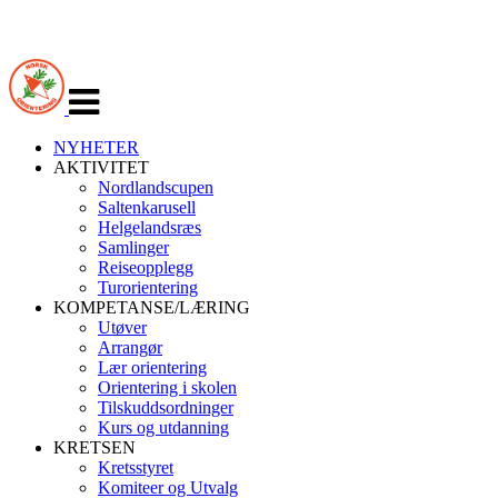
Veksle
navigasjon
NYHETER
AKTIVITET
Nordlandscupen
Saltenkarusell
Helgelandsræs
Samlinger
Reiseopplegg
Turorientering
KOMPETANSE/LÆRING
Utøver
Arrangør
Lær orientering
Orientering i skolen
Tilskuddsordninger
Kurs og utdanning
KRETSEN
Kretsstyret
Komiteer og Utvalg