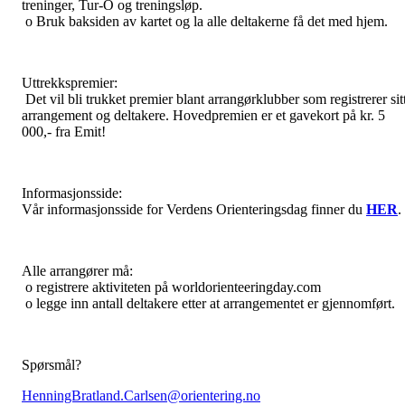
treninger, Tur-O og treningsløp.
o Bruk baksiden av kartet og la alle deltakerne få det med hjem.
Uttrekkspremier:
Det vil bli trukket premier blant arrangørklubber som registrerer sit
arrangement og deltakere. Hovedpremien er et gavekort på kr. 5
000,- fra Emit!
Informasjonsside:
Vår informasjonsside for Verdens Orienteringsdag finner du
HER
.
Alle arrangører må:
o registrere aktiviteten på worldorienteeringday.com
o legge inn antall deltakere etter at arrangementet er gjennomført.
Spørsmål?
HenningBratland.Carlsen@orientering.no